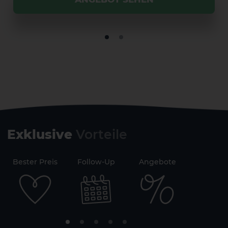
Exklusive
Vorteile
71
Bester Preis
Follow-Up
Angebote
Sicherh