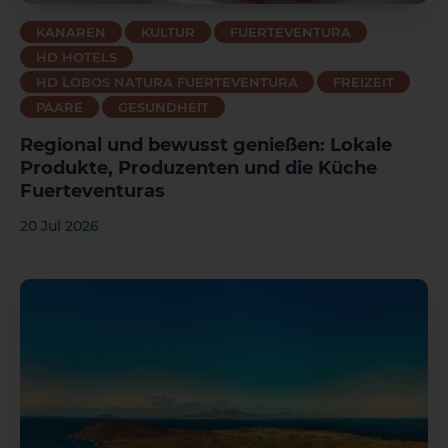
KANAREN
KULTUR
FUERTEVENTURA
HD HOTELS
HD LOBOS NATURA FUERTEVENTURA
FREIZEIT
La Palma
Tenerife
PAARE
GESUNDHEIT
Regional und bewusst genießen: Lokale
Produkte, Produzenten und die Küche
Fuerteventuras
20 Jul 2026