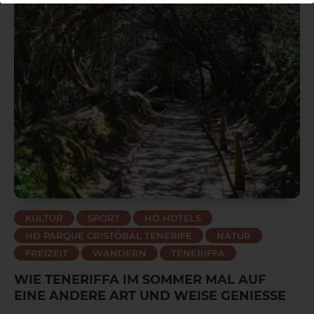
KULTUR
SPORT
HD HOTELS
HD PARQUE CRISTÓBAL TENERIFE
NATUR
FREIZEIT
WANDERN
TENERIFFA
WIE TENERIFFA IM SOMMER MAL AUF
EINE ANDERE ART UND WEISE GENIESSE