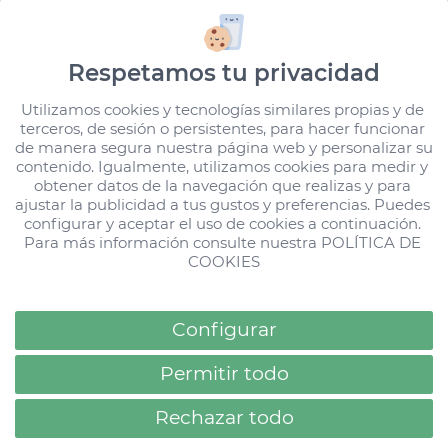
Respetamos tu privacidad
Utilizamos cookies y tecnologías similares propias y de 
terceros, de sesión o persistentes, para hacer funcionar 
de manera segura nuestra página web y personalizar su 
contenido. Igualmente, utilizamos cookies para medir y 
obtener datos de la navegación que realizas y para 
ajustar la publicidad a tus gustos y preferencias. Puedes 
configurar y aceptar el uso de cookies a continuación. 
Loading...
Para más información consulte nuestra 
POLÍTICA DE 
COOKIES
FAMILIE
FREIZEIT
FAMILIENKINO: 5 FILME FÜR DIE GANZE
FAMILIE
Configurar
08 Aug 2026
Permitir todo
Rechazar todo