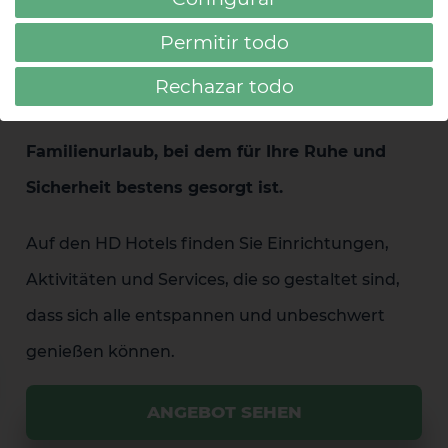
Plane deinen Familienurlaub
Permitir todo
mit Sicherheit
Rechazar todo
Genießen Sie diesen Sommer einen
Familienurlaub, bei dem für Ihre Ruhe und
Sicherheit bestens gesorgt ist.
Auf den HD Hotels finden Sie Einrichtungen,
Aktivitäten und Services, die so gestaltet sind,
dass sich alle entspannen und unbeschwert
genießen können.
ANGEBOT SEHEN