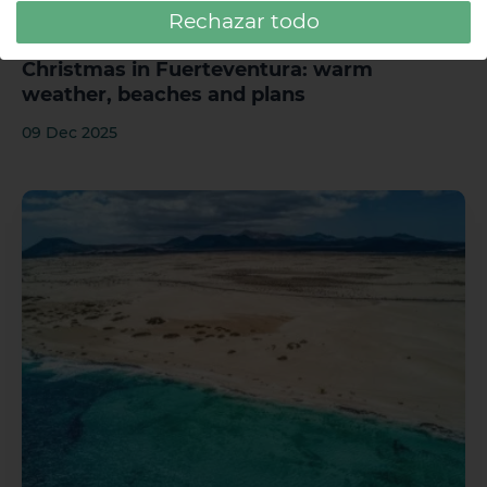
FUERTEVENTURA
Rechazar todo
HD LOBOS NATURA FUERTEVENTURA
Christmas in Fuerteventura: warm
weather, beaches and plans
09 Dec 2025