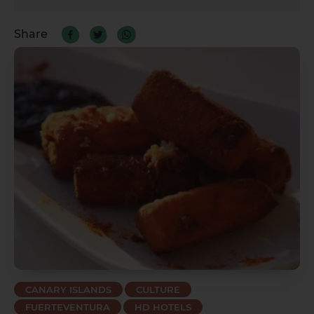
Share
La Palma
Tenerife
CANARY ISLANDS
CULTURE
FUERTEVENTURA
HD HOTELS