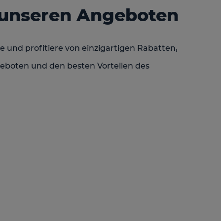
 unseren Angeboten
e und profitiere von einzigartigen Rabatten,
eboten und den besten Vorteilen des
n Reiseziel entschieden hast, finde in unseren
anaria, Teneriffa und Lanzarote
 die Gelegenheit, deinen besten Urlaub zum