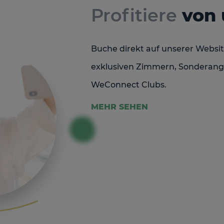
Profitiere
von
Buche direkt auf unserer Websit
exklusiven Zimmern, Sonderang
WeConnect Clubs.
MEHR SEHEN
Und wenn du dich bereits für dei
verschiedenen Hotels auf Gran C
Sonderangebote. Verpasse nicht
besten Preis zu genießen.