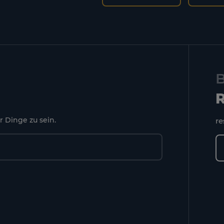
B
R
r Dinge zu sein.
r