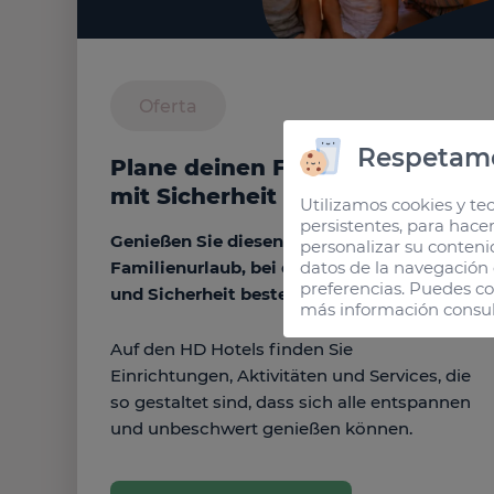
Oferta
Respetamo
Plane deinen Familienurlaub
mit Sicherheit
Utilizamos cookies y tec
persistentes, para hace
Genießen Sie diesen Sommer einen
personalizar su conteni
datos de la navegación q
Familienurlaub, bei dem für Ihre Ruhe
preferencias. Puedes co
und Sicherheit bestens gesorgt ist.
más información consul
Auf den HD Hotels finden Sie
Einrichtungen, Aktivitäten und Services, die
so gestaltet sind, dass sich alle entspannen
und unbeschwert genießen können.