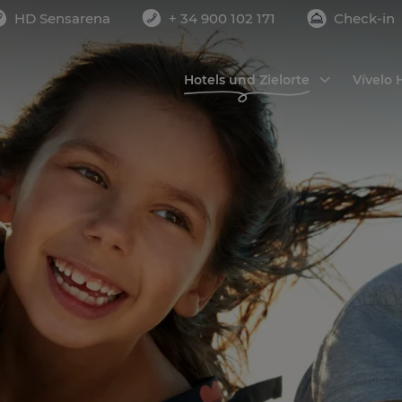
HD Sensarena
+ 34 900 102 171
Check-in
er
Erwachsene
Kinder
2
0
Hotels und Zielorte
Vívelo
R HINZUFÜGEN
Gran Canaria
Lanzarote
Reiseort sehen
Reiseort sehen
HD PARQUE CRISTÓBAL
HD SENSARENA
GRAN CANARIA
Costa Teguise
Playa del Inglés
Family & Joy
HD ACUARIO LIFESTYLE
Las Palmas de Gran
Canaria
Urban Life