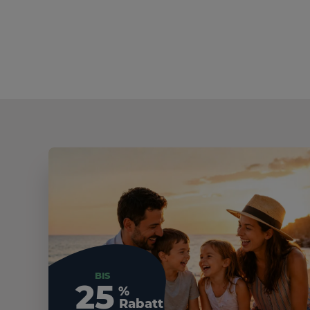
BIS
25
%
Rabatt