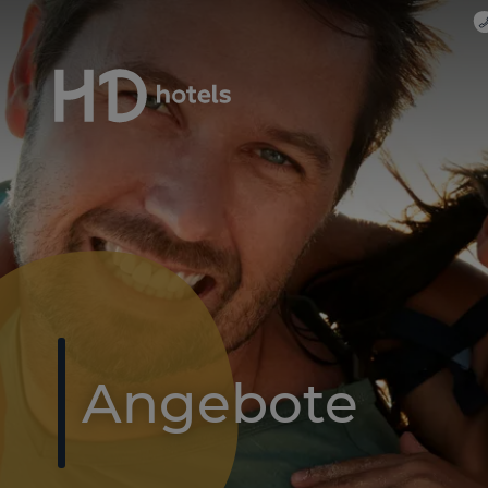
Zimm
ZIMME
Fuerteventura
Reiseort sehen
HD LOBOS NATURA
FUERTEVENTURA
Corralejo
Angebote