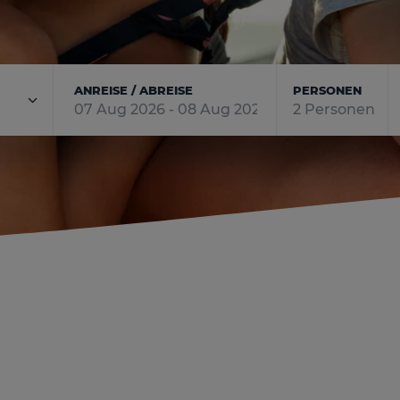
ANREISE / ABREISE
PERSONEN
Zimmer
Erwachsene
Kinder
2
0
ZIMMER HINZUFÜGEN