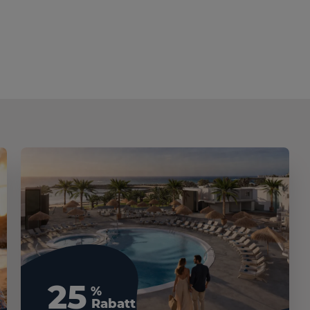
25
%
Rabatt