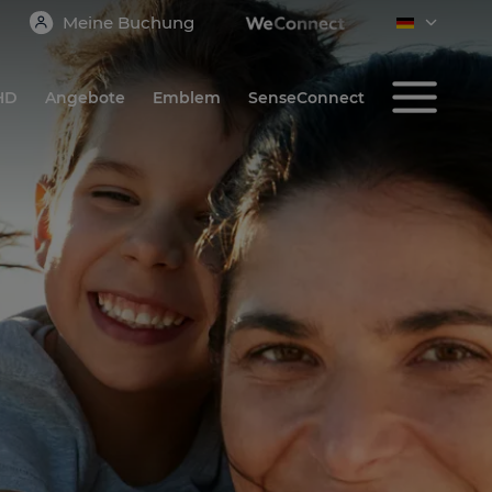
Meine Buchung
 HD
Angebote
Emblem
SenseConnect
BESTÄTIGEN
Tenerife
Reiseort sehen
HD PARQUE CRISTÓBAL
TENERIFE
Playa de las Américas
Family & Joy