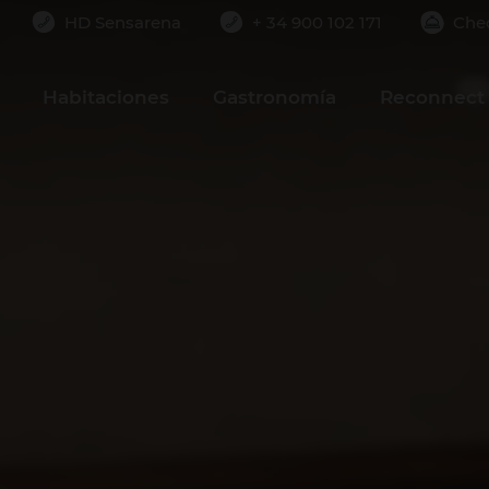
HD Sensarena
+ 34 900 102 171
Che
de lugares que no puedes dejar de visitar.
Habitaciones
Gastronomía
Reconnect 