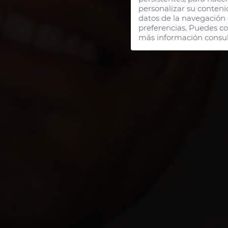
1
personalizar su conteni
datos de la navegación q
preferencias. Puedes co
más información consul