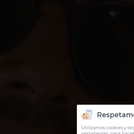
Respetamo
Utilizamos cookies y tec
persistentes, para hace