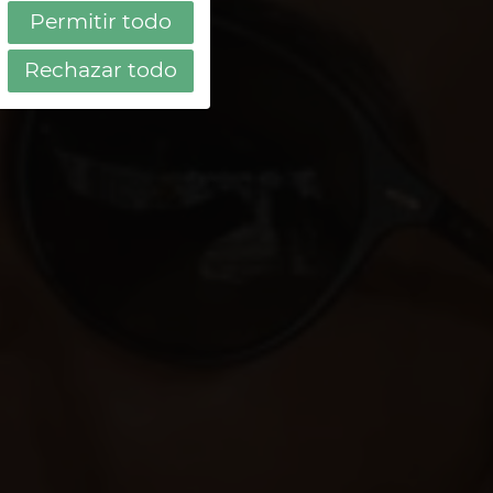
Permitir todo
aria
Rechazar todo