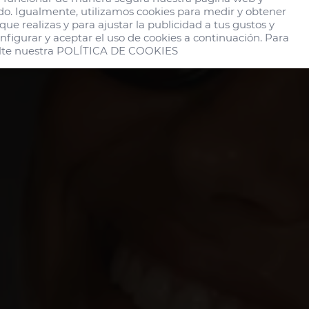
 HOTEL EN LA ISLA
do. Igualmente, utilizamos cookies para medir y obtener 
Gran Can
ue realizas y para ajustar la publicidad a tus gustos y 
nfigurar y aceptar el uso de cookies a continuación. Para 
te nuestra 
POLÍTICA DE COOKIES