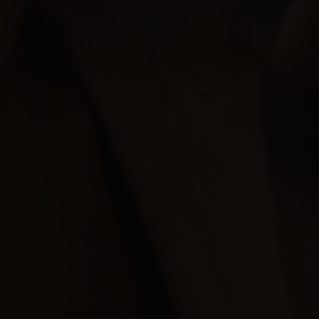
El Hierro
La