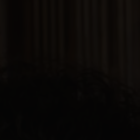
La Palma
T