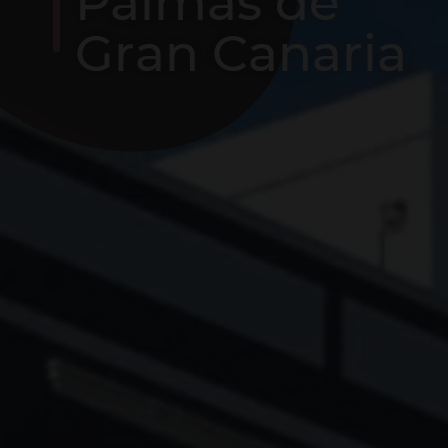
Palmas de
Gran Canaria