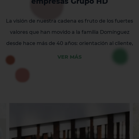
empresas Grupo HD
La visión de nuestra cadena es fruto de los fuertes
valores que han movido a la familia Domínguez
desde hace más de 40 años: orientación al cliente,
valores familiares para liderar al equipo humano y
VER MÁS
sobre todo pasión, esfuerzo y constancia en todo lo
que hacemos.
Nuestro mayor principio siempre ha sido la familia.
Uno de los valores de HD Hotels es el de haber
creado una filosofía en torno al disfrute, descanso y
diversión para las familias que se acercan hasta
nuestro amado archipiélago Canario, un paraíso