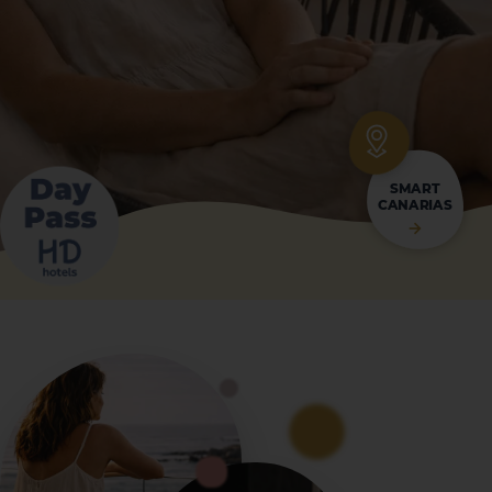
SMART
CANARIAS
La Palma
Tenerife