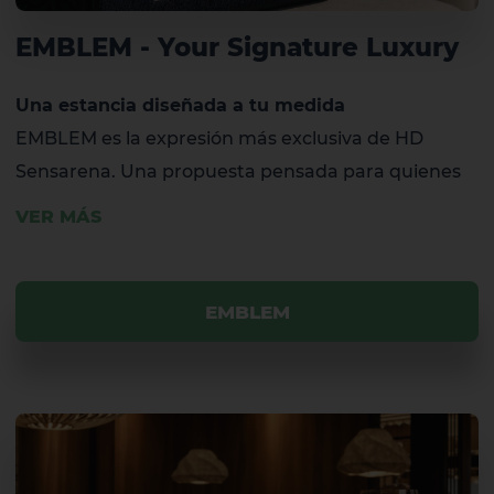
EMBLEM - Your Signature Luxury
Una estancia diseñada a tu medida
EMBLEM es la expresión más exclusiva de HD
Sensarena. Una propuesta pensada para quienes
El Hierro
La Gomera
valoran la personalización, el confort y los detalles
VER MÁS
que transforman una estancia en una experiencia
única.
EMBLEM
Habitaciones seleccionadas, ventajas exclusivas,
espacios reservados y servicios diferenciados se
unen para ofrecer una forma más privada, flexible
y personalizada de disfrutar el hotel. Porque el
verdadero lujo es vivir cada momento
exactamente como tú lo imaginas.