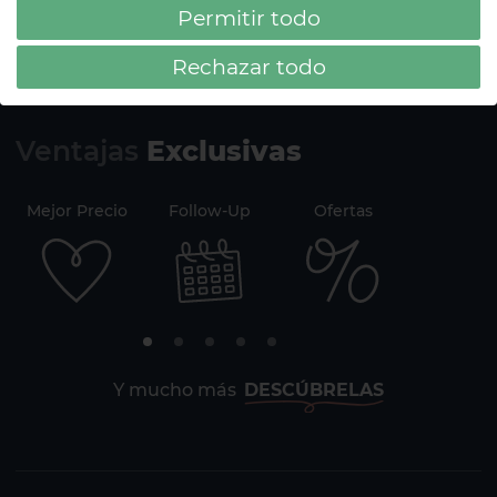
Permitir todo
Más tiempo para relajarte, descubrir la isla y vivir
HD Sensarena a tu ritmo, con la confianza de tener
Rechazar todo
todo lo que necesitas al alcance de tu mano.
Ventajas
Exclusivas
Mejor Precio
Follow-Up
Ofertas
Securi
Y mucho más
DESCÚBRELAS