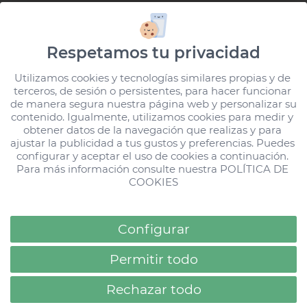
Comodidades que te facilitan el
viaje
Respetamos tu privacidad
Utilizamos cookies y tecnologías similares propias y de 
La idea es viajar sin el peso de las preocupaciones,
terceros, de sesión o persistentes, para hacer funcionar 
de manera segura nuestra página web y personalizar su 
no con la carga del "por si acaso". El hotel y el
contenido. Igualmente, utilizamos cookies para medir y 
ecosistema HD
están planteados para reducir
obtener datos de la navegación que realizas y para 
ajustar la publicidad a tus gustos y preferencias. Puedes 
fricciones desde la reserva hasta el check-out.
configurar y aceptar el uso de cookies a continuación. 
Loading...
Todas las Stories
Todas las Stories
Para más información consulte nuestra 
POLÍTICA DE 
COOKIES
Proceso de reserva claro
, sin letra pequeña,
con beneficios adicionales si te unes al
Configurar
programa WeConnect o FamilyConnect.
Wifi estable en todo el complejo
, ideal para
Permitir todo
compartir recuerdos, teletrabajar algún rato
Rechazar todo
o para tener a los adolescentes felices.