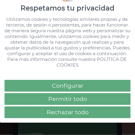
Respetamos tu privacidad
Todas las Stories
Servicios adaptados a tus
Utilizamos cookies y tecnologías similares propias y de 
terceros, de sesión o persistentes, para hacer funcionar 
necesidades
de manera segura nuestra página web y personalizar su 
#HDHotels
contenido. Igualmente, utilizamos cookies para medir y 
obtener datos de la navegación que realizas y para 
ajustar la publicidad a tus gustos y preferencias. Puedes 
#HDParqueCristobalGC
configurar y aceptar el uso de cookies a continuación. 
Loading...
Para más información consulte nuestra 
POLÍTICA DE 
COOKIES
#HDParqueCristobalTF
Configurar
#HDBeachResort
Permitir todo
#AcuarioLifestyle
Rechazar todo