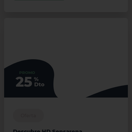
PROMO
25
%
Dto
Oferta
Descubre HD Sensarena