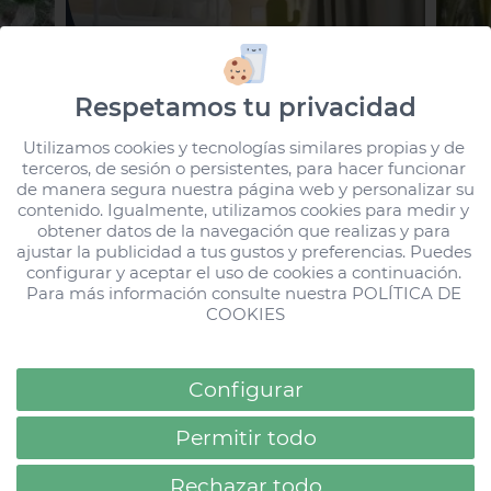
Respetamos tu privacidad
Zimmer
Da
Utilizamos cookies y tecnologías similares propias y de 
terceros, de sesión o persistentes, para hacer funcionar 
Parque Cristóbal
In
de manera segura nuestra página web y personalizar su 
amm
Gran Canaria
Ca
contenido. Igualmente, utilizamos cookies para medir y 
obtener datos de la navegación que realizas y para 
ajustar la publicidad a tus gustos y preferencias. Puedes 
Mehr Information
Meh
configurar y aceptar el uso de cookies a continuación. 
Loading...
Alle Stories
Para más información consulte nuestra 
POLÍTICA DE 
COOKIES
Configurar
Tenerife
Permitir todo
Rechazar todo