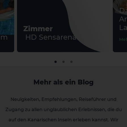
Da
A
La
Zimmer
mm
HD Sensarena
Meh
2 HOTELS AUF DER INSEL
Mehr als ein Blog
Neuigkeiten, Empfehlungen, Reiseführer und
Zugang zu allen unglaublichen Erlebnissen, die du
auf den Kanarischen Inseln erleben kannst. Wir