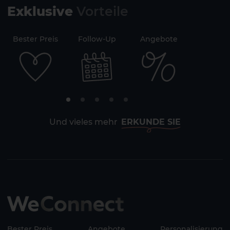
Exklusive
Vorteile
71
Bester Preis
Follow-Up
Angebote
Sicherh
Und vieles mehr
ERKUNDE SIE
Bester Preis
Angebote
Personalisierung