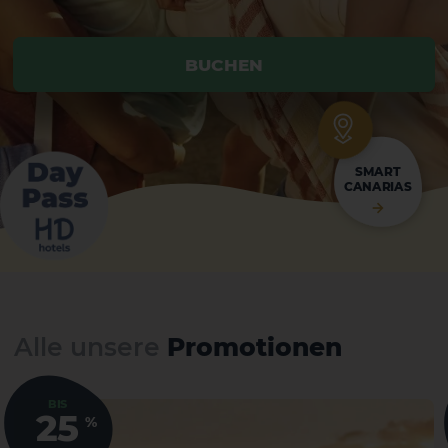
BUCHEN
BUCHEN
SMART
CANARIAS
Alle unsere
Promotionen
BIS
25
%