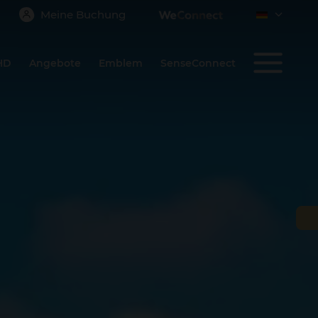
Meine Buchung
 HD
Angebote
Emblem
SenseConnect
BESTÄTIGEN
Tenerife
Reiseort sehen
HD PARQUE CRISTÓBAL
TENERIFE
Playa de las Américas
Family & Joy