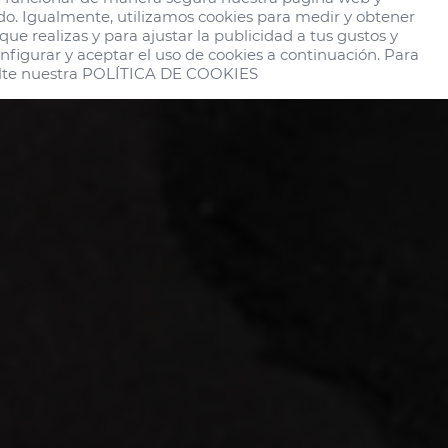
OTEL AUF DER INSEL
do. Igualmente, utilizamos cookies para medir y obtener 
Gran Can
ue realizas y para ajustar la publicidad a tus gustos y 
nfigurar y aceptar el uso de cookies a continuación. Para 
te nuestra 
POLÍTICA DE COOKIES