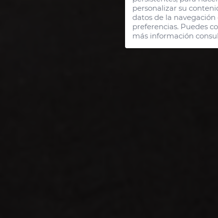
1 H
personalizar su conteni
datos de la navegación q
preferencias. Puedes co
más información consul