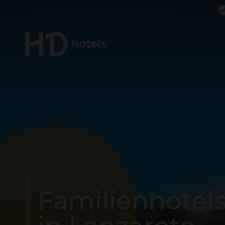
Zimme
ZIMMER
Fuerteventura
Reiseort sehen
HD LOBOS NATURA
FUERTEVENTURA
Corralejo
Familienhotel