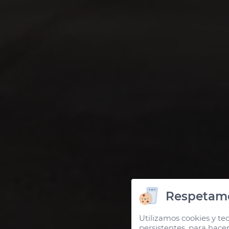
Respetamo
Utilizamos cookies y tec
persistentes, para hace