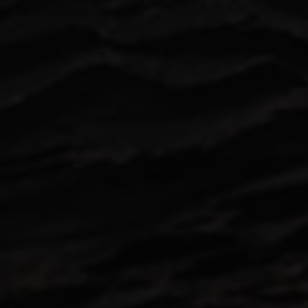
La Palma
T