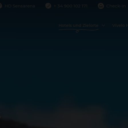
HD Sensarena
+ 34 900 102 171
Check-in
r
Erwachsene
Kinder
von Orten, die du nicht verpassen darfst.
2
0
Hotels und Zielorte
Vívelo
 HINZUFÜGEN
Gran Canaria
Lanzarote
Reiseort sehen
Reiseort sehen
HD PARQUE CRISTÓBAL
HD SENSARENA
GRAN CANARIA
Costa Teguise
Playa del Inglés
Family & Joy
HD ACUARIO LIFESTYLE
s
Las Palmas de Gran
Canaria
Urban Life