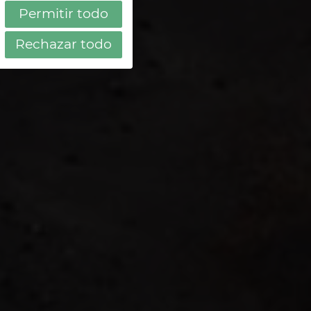
Permitir todo
aria
Rechazar todo