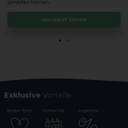
genießen können.
2 HOTELS AUF DER INSEL
ANGEBOT SEHEN
Exklusive
Vorteile
71
Bester Preis
Follow-Up
Angebote
Sicherh