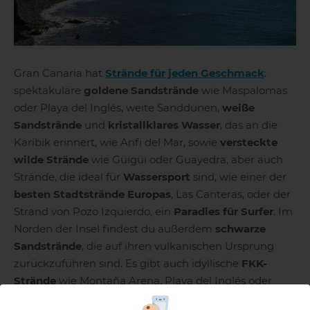
Gran Canaria hat
Strände für jeden Geschmack
:
spektakuläre
goldene Sandstrände
wie Maspalomas
oder Playa del Inglés, weite Sanddünen,
weiße
Sandstrände
und
kristallklares Wasser
, das an die
Karibik erinnert, wie Anfi del Mar, sowie
versteckte
wilde Strände
wie Güigüi oder Guayedra, aber auch
Strände, die ideal für
Wassersport
sind, wie einer der
besten Stadtstrände Europas
, Las Canteras, oder der
Strand von Pozo Izquierdo, ein
Paradies für Surfer
. Im
Norden der Insel findest du außerdem
schwarze
Sandstrände
, die auf ihren vulkanischen Ursprung
zurückzuführen sind. Es gibt auch idyllische
FKK-
Strände
wie Montaña Arena, Playa del Inglés oder
Playa de Tiritaña. Verpasse nicht die
besten Strände