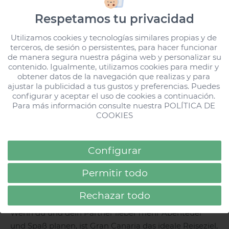
auf Gran Canaria
, um mit deinen Liebsten zu
Respetamos tu privacidad
genießen und abzuschalten!
Utilizamos cookies y tecnologías similares propias y de 
Abenteuer und Spaß als Paar
terceros, de sesión o persistentes, para hacer funcionar 
de manera segura nuestra página web y personalizar su 
contenido. Igualmente, utilizamos cookies para medir y 
obtener datos de la navegación que realizas y para 
ajustar la publicidad a tus gustos y preferencias. Puedes 
configurar y aceptar el uso de cookies a continuación. 
Loading...
Para más información consulte nuestra 
POLÍTICA DE 
COOKIES
Configurar
Permitir todo
Rechazar todo
Wenn du und dein Partner lieber mehr Abenteuer
und Spaß planen, ist Gran Canaria das ideale Reiseziel,