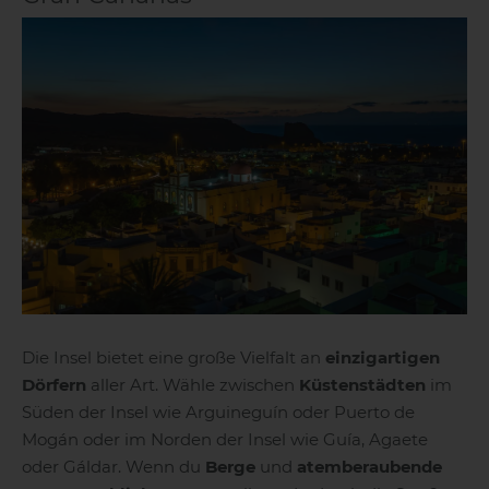
El Hierro
La Gomera
Die Insel bietet eine große Vielfalt an
einzigartigen
Dörfern
aller Art. Wähle zwischen
Küstenstädten
im
Süden der Insel wie Arguineguín oder Puerto de
Mogán oder im Norden der Insel wie Guía, Agaete
oder Gáldar. Wenn du
Berge
und
atemberaubende