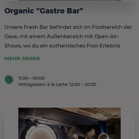
Kunden das Frühstück, Mittag- oder Abendessen
Organic "Gastro Bar"
genießen, mit besonderem Vergnügen für unsere
Kunden im "All Inclusive" Regime, da sie die
Unsere Fresh Bar befindet sich im Poolbereich der
vielfältige Gastronomie, die wir anbieten,
Oase, mit einem Außenbereich mit Open-Air-
kennenlernen können.
Shows, wo du ein authentisches Pool-Erlebnis
genießen kannst. Von 10:00 bis 23:00 Uhr
MEHR SEHEN
durchgehend geöffnet, kannst du frische Säfte,
vegane Produkte, frische Cocktails und ein
11:00 – 00:00
sorgfältig ausgewähltes Mittagsmenü mit frischen
Mittagessen à la carte: 12:00 – 20:30
Produkten und avantgardistischem spanischen Stil
genießen.