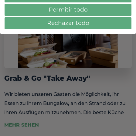
Permitir todo
Rechazar todo
Grab & Go "Take Away"
Wir bieten unseren Gästen die Möglichkeit, ihr
Essen zu ihrem Bungalow, an den Strand oder zu
ihren Ausflügen mitzunehmen. Die beste Küche
der HD-Hotels überall und zu jeder Zeit.
MEHR SEHEN