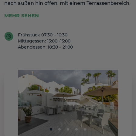
nach außen hin offen, mit einem Terrassenbereich,
in dem Frische und Natürlichkeit durch die
MEHR SEHEN
frischen Lebensmittel vermittelt werden.
Frühstück 07:30 – 10:30
Mittagessen: 13:00 -15:00
Die in Inseln aufgeteilten Buffets bieten ein
Abendessen: 18:30 – 21:00
dynamisches Erlebnis mit einer spektakulären
Auswahl an kalten Spezialitäten, Desserts,
hausgemachtem Brotbuffet und einem warmen
Bereich mit "vor Ort"-Küche, die keinen Gast
gleichgültig lässt: Grillspeisen, Pizzen, eine große
Auswahl an warmen Spezialitäten im Stil der
"Ecken der Welt".
Im PICNIC "Casual Restaurant" können alle