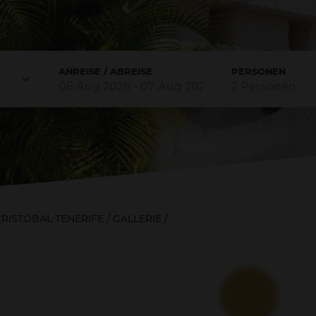
ANREISE / ABREISE
PERSONEN
Zimmer
Erwachsene
Kinder
2
0
RISTÓBAL TENERIFE
/
GALLERIE
/
ZIMMER HINZUFÜGEN