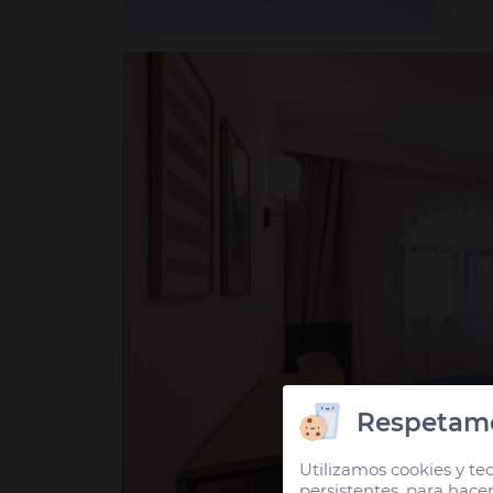
Respetamo
Utilizamos cookies y tec
persistentes, para hace