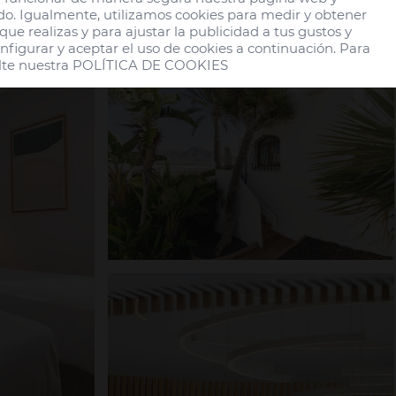
do. Igualmente, utilizamos cookies para medir y obtener 
ue realizas y para ajustar la publicidad a tus gustos y 
nfigurar y aceptar el uso de cookies a continuación. Para 
te nuestra 
POLÍTICA DE COOKIES