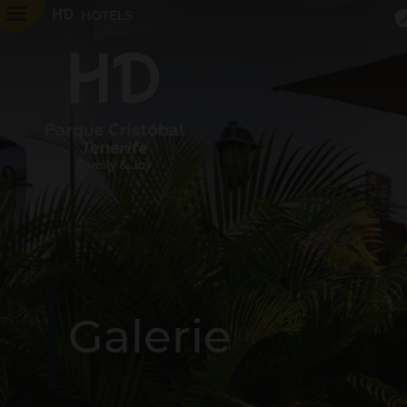
HOTELS
Z
Z
Galerie