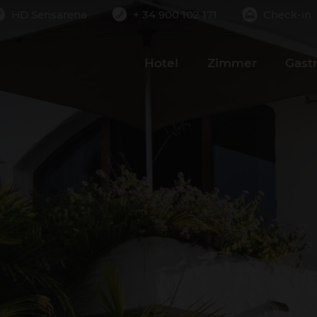
HD Sensarena
+ 34 900 102 171
Check-in
immer
Erwachsene
Kinder
2
0
Hotel
Zimmer
Gast
IMMER HINZUFÜGEN