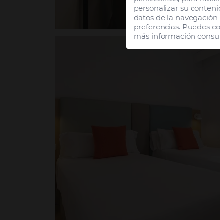
personalizar su conteni
datos de la navegación q
preferencias. Puedes co
más información consul