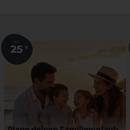
El Hierro
La Gomera
BIS
25
%
Plane deinen Familienurlaub