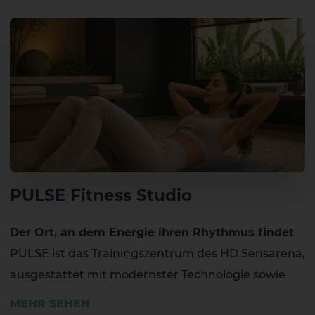
PULSE Fitness Studio
Der Ort, an dem Energie ihren Rhythmus findet
El Hierro
La Gomera
PULSE ist das Trainingszentrum des HD Sensarena,
ausgestattet mit modernster Technologie sowie
Bereichen für Ausdauer-, Kraft- und Functional
MEHR SEHEN