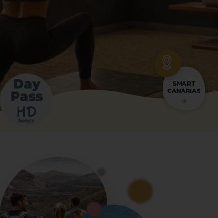
SMART
CANARIAS
La Palma
Tenerife