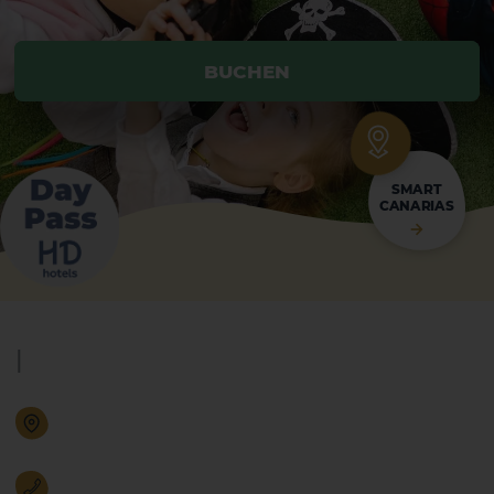
BUCHEN
BUCHEN
SMART
CANARIAS
|