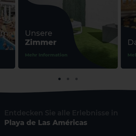
El Hierro
La Gomera
mm
Unsere
Zimmer
Da
Mehr Information
Me
Entdecken Sie alle Erlebnisse in
Playa de Las Américas