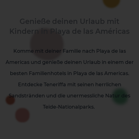
Genieße deinen Urlaub mit
Kindern in Playa de las Américas
Komme mit deiner Familie nach Playa de las
La Palma
Tenerife
Americas und genieße deinen Urlaub in einem der
besten Familienhotels in Playa de las Americas.
Entdecke Teneriffa mit seinen herrlichen
Sandstränden und die unermessliche Natur des
Teide-Nationalparks.